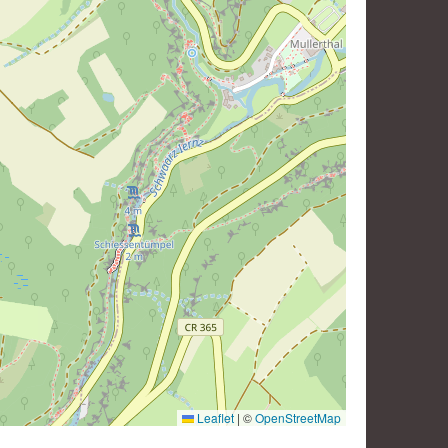
Leaflet
|
©
OpenStreetMap