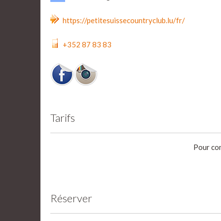
https://petitesuissecountryclub.lu/fr/
+352 87 83 83
Tarifs
Pour con
Réserver