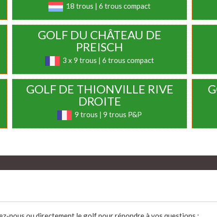
18 trous | 6 trous compact
GOLF DU CHÂTEAU DE
PREISCH
3 x 9 trous | 6 trous compact
GOLF DE THIONVILLE RIVE
G
DROITE
9 trous | 9 trous P&P
ez-nous ou directement le golf pour répondre à vos questions :