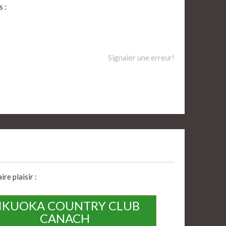
 :
Signaler une erreur!
re plaisir :
IKUOKA COUNTRY CLUB
CANACH