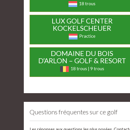
18 trous
LUX GOLF CENTER
KOCKELSCHEUER
Practice
DOMAINE DU BOIS
D’ARLON – GOLF & RESORT
18 trous | 9 trous
Questions fréquentes sur ce golf
Les réponses aux questions les plus posées. Contact