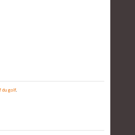
f du golf
.