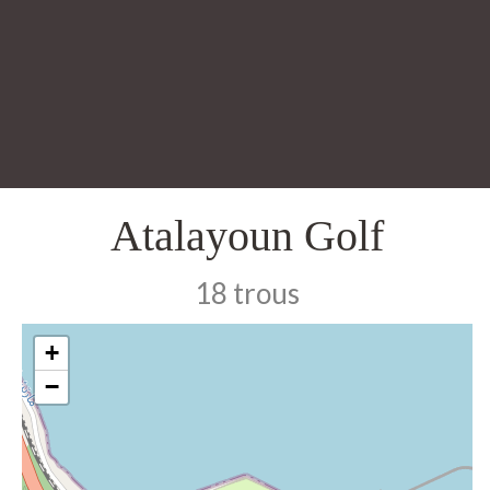
Atalayoun Golf
18 trous
+
−