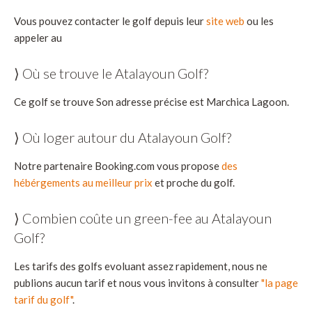
Vous pouvez contacter le golf depuis leur
site web
ou les
appeler au
⟩ Où se trouve le Atalayoun Golf?
Ce golf se trouve Son adresse précise est Marchica Lagoon.
⟩ Où loger autour du Atalayoun Golf?
Notre partenaire Booking.com vous propose
des
hébérgements au meilleur prix
et proche du golf.
⟩ Combien coûte un green-fee au Atalayoun
Golf?
Les tarifs des golfs evoluant assez rapidement, nous ne
publions aucun tarif et nous vous invitons à consulter
"la page
tarif du golf"
.