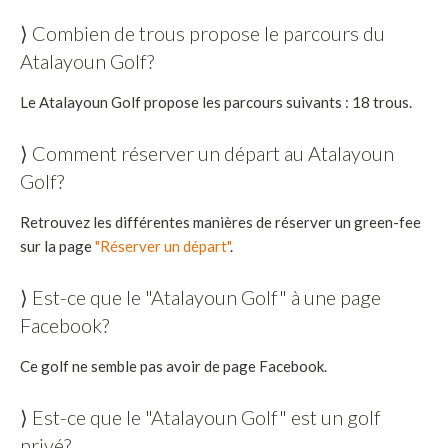
⟩ Combien de trous propose le parcours du
Atalayoun Golf?
Le Atalayoun Golf propose les parcours suivants : 18 trous.
⟩ Comment réserver un départ au Atalayoun
Golf?
Retrouvez les différentes manières de réserver un green-fee
sur la page
"Réserver un départ"
.
⟩ Est-ce que le "Atalayoun Golf" à une page
Facebook?
Ce golf ne semble pas avoir de page Facebook.
⟩ Est-ce que le "Atalayoun Golf" est un golf
privé?