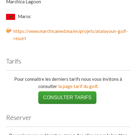
Marchica Lagoon
Maroc
https://www.marchicamed.ma/en/projets/atalayoun-golf-
resort
Tarifs
Pour connaitre les derniers tarifs nous vous invitons à
consulter
la page tarif du golf
.
CONSULTER TARIFS
Réserver