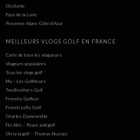
Occitanie
Pays de la Loire
Provence-Alpes-Côte d’Azur
MEILLEURS VLOGS GOLF EN FRANCE
Carte de tous les vlogueurs
Vlogeurs populaires
Tous les vlogs golf
Ma – Les Golfiteurs
TwoBrothers Golf
Frenchy Golfeur
French Lefty Golf
Charles Damourette
Flo Alès – Peace and golf
Oh la la golf – Thomas Nuzzaci