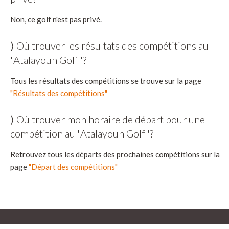
Non, ce golf n'est pas privé.
⟩ Où trouver les résultats des compétitions au
"Atalayoun Golf"?
Tous les résultats des compétitions se trouve sur la page
"Résultats des compétitions"
⟩ Où trouver mon horaire de départ pour une
compétition au "Atalayoun Golf"?
Retrouvez tous les départs des prochaines compétitions sur la
page
"Départ des compétitions"