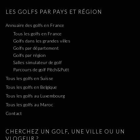
LES GOLFS PAR PAYS ET RÉGION
Annuaire des golfs en France
Tous les golfs en France
Golfs dans les grandes villes
Golfs par département
Golfs par région
Salles simulateur de golf
Parcours de golf Pitch&Putt
Tous les golfs en Suisse
Tous les golfs en Belgique
Tous les golfs au Luxembourg
Tous les golfs au Maroc
Contact
CHERCHEZ UN GOLF, UNE VILLE OU UN
VLOGEUR ?