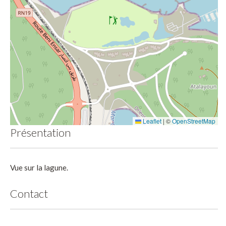
Leaflet
|
©
OpenStreetMap
Présentation
Vue sur la lagune.
Contact