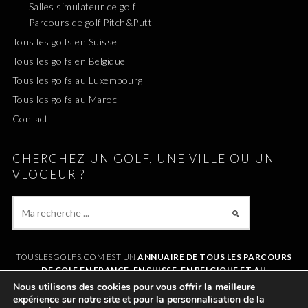
Salles simulateur de golf
Parcours de golf Pitch&Putt
Tous les golfs en Suisse
Tous les golfs en Belgique
Tous les golfs au Luxembourg
Tous les golfs au Maroc
Contact
CHERCHEZ UN GOLF, UNE VILLE OU UN
VLOGEUR ?
TOUSLESGOLFS.COM EST UN
ANNUAIRE DE TOUS LES PARCOURS
DE GOLF EN FRANCE, EN SUISSE, EN BELGIQUE ET AU
LUXEMBOURG
. IL VOUS PERMET DE TROUVER UN GOLF AUTOUR DE
Nous utilisons des cookies pour vous offrir la meilleure
CHEZVOUS OU LORS DE VOS VACANCES. LE SITE RÉFÉRENCE
expérience sur notre site et pour la personnalisation de la