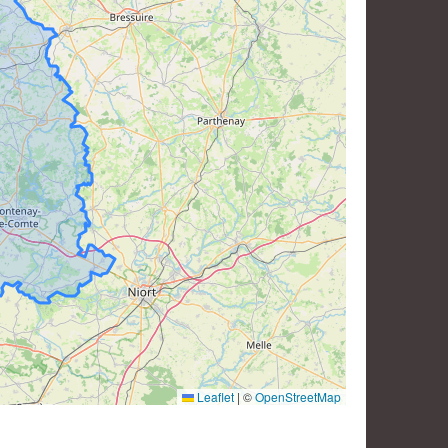
Leaflet
|
©
OpenStreetMap