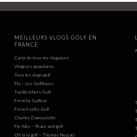
MEILLEURS VLOGS GOLF EN
FRANCE
A
Carte de tous les vlogueurs
Vlogeurs populaires
Tous les vlogs golf
Ma – Les Golfiteurs
TwoBrothers Golf
Frenchy Golfeur
T
French Lefty Golf
T
Charles Damourette
T
Flo Alès – Peace and golf
T
Oh la la golf – Thomas Nuzzaci