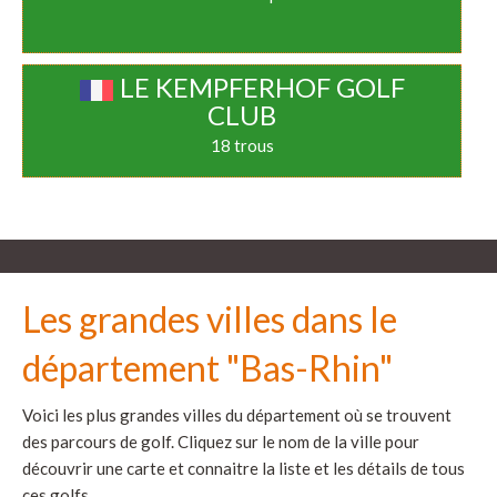
LE KEMPFERHOF GOLF
CLUB
18 trous
Les grandes villes dans le
département "Bas-Rhin"
Voici les plus grandes villes du département où se trouvent
des parcours de golf. Cliquez sur le nom de la ville pour
découvrir une carte et connaitre la liste et les détails de tous
ces golfs.