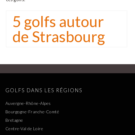
5 golfs autour
de Strasbourg
GOLFS DANS LES RÉGIONS
Auvergne-Rhône-Alpes
Bourgogne-Franche-Comté
Bretagne
Centre-Val de Loire