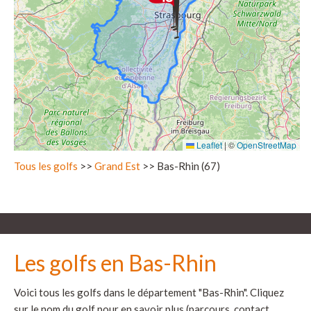
Leaflet
|
©
OpenStreetMap
Tous les golfs
>>
Grand Est
>> Bas-Rhin (67)
Les golfs en Bas-Rhin
Voici tous les golfs dans le département "Bas-Rhin". Cliquez
sur le nom du golf pour en savoir plus (parcours, contact,