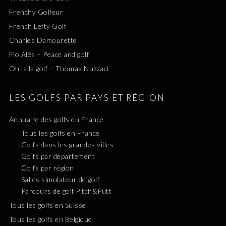
Frenchy Golfeur
French Lefty Golf
Charles Damourette
Flo Alès – Peace and golf
Oh la la golf – Thomas Nuzzaci
LES GOLFS PAR PAYS ET RÉGION
Annuaire des golfs en France
Tous les golfs en France
Golfs dans les grandes villes
Golfs par département
Golfs par région
Salles simulateur de golf
Parcours de golf Pitch&Putt
Tous les golfs en Suisse
Tous les golfs en Belgique