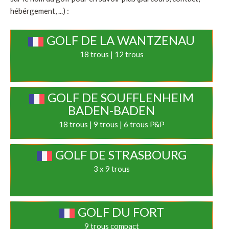
hébérgement, ...) :
GOLF DE LA WANTZENAU
18 trous | 12 trous
GOLF DE SOUFFLENHEIM
BADEN-BADEN
18 trous | 9 trous | 6 trous P&P
GOLF DE STRASBOURG
3 x 9 trous
GOLF DU FORT
9 trous compact