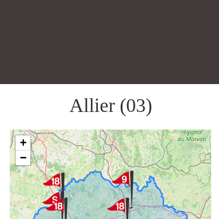
Allier (03)
+
−