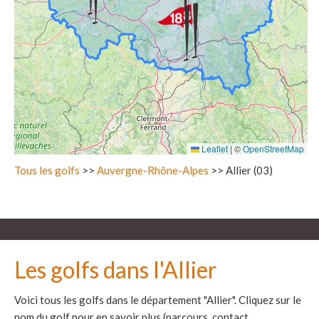
Leaflet
|
©
OpenStreetMap
Tous les golfs
>>
Auvergne-Rhône-Alpes
>> Allier (03)
Les golfs dans l'Allier
Voici tous les golfs dans le département "Allier". Cliquez sur le
nom du golf pour en savoir plus (parcours, contact,