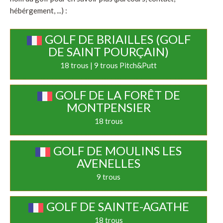
hébérgement, ...) :
GOLF DE BRIAILLES (GOLF
DE SAINT POURÇAIN)
18 trous | 9 trous Pitch&Putt
GOLF DE LA FORÊT DE
MONTPENSIER
18 trous
GOLF DE MOULINS LES
AVENELLES
9 trous
GOLF DE SAINTE-AGATHE
18 trous