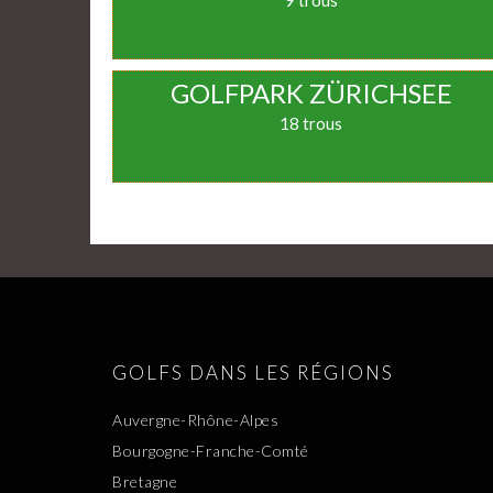
9 trous
GOLFPARK ZÜRICHSEE
18 trous
GOLFS DANS LES RÉGIONS
Auvergne-Rhône-Alpes
Bourgogne-Franche-Comté
Bretagne