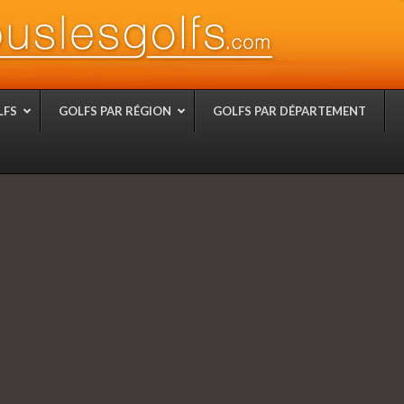
LFS
GOLFS PAR RÉGION
GOLFS PAR DÉPARTEMENT